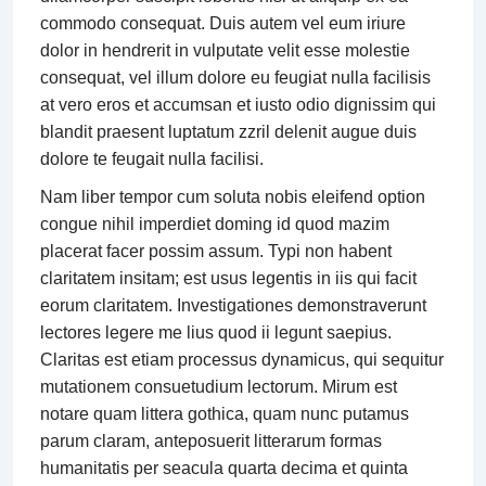
commodo consequat. Duis autem vel eum iriure
dolor in hendrerit in vulputate velit esse molestie
consequat, vel illum dolore eu feugiat nulla facilisis
at vero eros et accumsan et iusto odio dignissim qui
blandit praesent luptatum zzril delenit augue duis
dolore te feugait nulla facilisi.
Nam liber tempor cum soluta nobis eleifend option
congue nihil imperdiet doming id quod mazim
placerat facer possim assum. Typi non habent
claritatem insitam; est usus legentis in iis qui facit
eorum claritatem. Investigationes demonstraverunt
lectores legere me lius quod ii legunt saepius.
Claritas est etiam processus dynamicus, qui sequitur
mutationem consuetudium lectorum. Mirum est
notare quam littera gothica, quam nunc putamus
parum claram, anteposuerit litterarum formas
humanitatis per seacula quarta decima et quinta