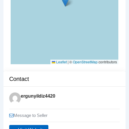
Leaflet
|
©
OpenStreetMap
contributors
Contact
ergunyildiz4420
Message to Seller