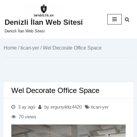
İçeriğe
Denizli İlan Web Sitesi
geç
Denizli İlan Web Sitesi
Home
/
ticari-yer
/ Wel Decorate Office Space
Wel Decorate Office Space
3 ay ago
by ergunyildiz4420
ticari-yer
70 views