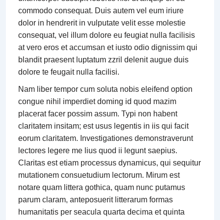
commodo consequat. Duis autem vel eum iriure
dolor in hendrerit in vulputate velit esse molestie
consequat, vel illum dolore eu feugiat nulla facilisis
at vero eros et accumsan et iusto odio dignissim qui
blandit praesent luptatum zzril delenit augue duis
dolore te feugait nulla facilisi.
Nam liber tempor cum soluta nobis eleifend option
congue nihil imperdiet doming id quod mazim
placerat facer possim assum. Typi non habent
claritatem insitam; est usus legentis in iis qui facit
eorum claritatem. Investigationes demonstraverunt
lectores legere me lius quod ii legunt saepius.
Claritas est etiam processus dynamicus, qui sequitur
mutationem consuetudium lectorum. Mirum est
notare quam littera gothica, quam nunc putamus
parum claram, anteposuerit litterarum formas
humanitatis per seacula quarta decima et quinta