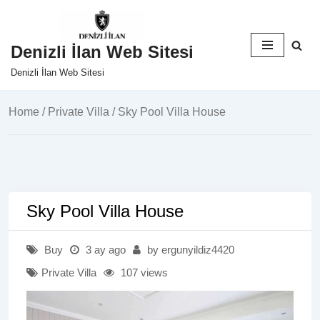
İçeriğe
Denizli İlan Web Sitesi
geç
Denizli İlan Web Sitesi
Home
/
Private Villa
/ Sky Pool Villa House
Sky Pool Villa House
Buy
3 ay ago
by ergunyildiz4420
Private Villa
107 views