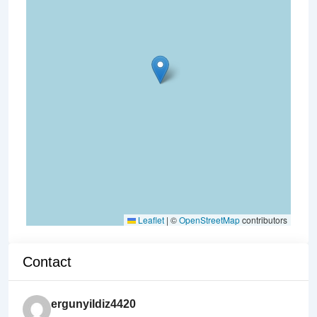
Leaflet
|
©
OpenStreetMap
contributors
Contact
ergunyildiz4420