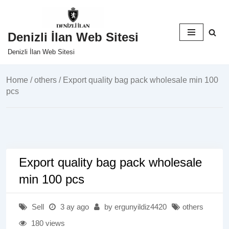
İçeriğe
Denizli İlan Web Sitesi
geç
Denizli İlan Web Sitesi
Home
/
others
/ Export quality bag pack wholesale min 100
pcs
Export quality bag pack wholesale
min 100 pcs
Sell
3 ay ago
by ergunyildiz4420
others
180 views