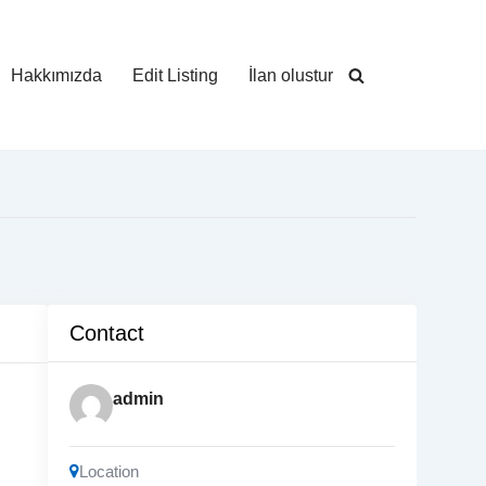
Hakkımızda
Edit Listing
İlan olustur
Contact
admin
Location