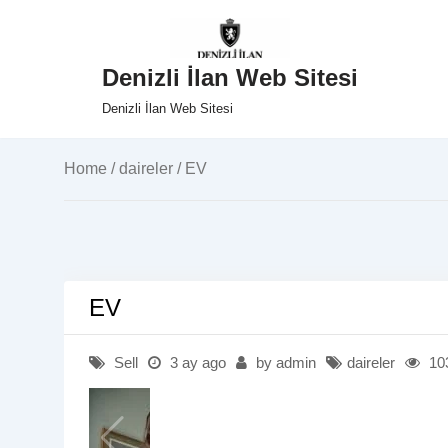
İçeriğe
Denizli İlan Web Sitesi
geç
Denizli İlan Web Sitesi
Home
/
daireler
/ EV
EV
Sell
3 ay ago
by admin
daireler
10