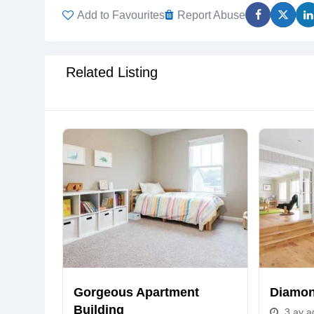
Add to Favourites
Report Abuse
Related Listing
Gorgeous Apartment
Diamon
Building
3 ay a