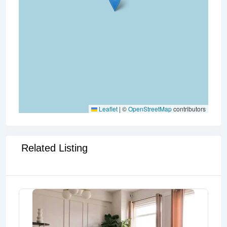
Leaflet
|
©
OpenStreetMap
contributors
Related Listing