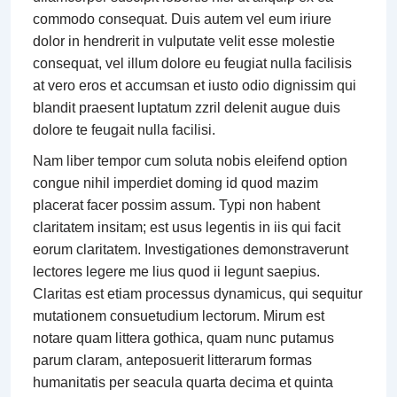
commodo consequat. Duis autem vel eum iriure
dolor in hendrerit in vulputate velit esse molestie
consequat, vel illum dolore eu feugiat nulla facilisis
at vero eros et accumsan et iusto odio dignissim qui
blandit praesent luptatum zzril delenit augue duis
dolore te feugait nulla facilisi.
Nam liber tempor cum soluta nobis eleifend option
congue nihil imperdiet doming id quod mazim
placerat facer possim assum. Typi non habent
claritatem insitam; est usus legentis in iis qui facit
eorum claritatem. Investigationes demonstraverunt
lectores legere me lius quod ii legunt saepius.
Claritas est etiam processus dynamicus, qui sequitur
mutationem consuetudium lectorum. Mirum est
notare quam littera gothica, quam nunc putamus
parum claram, anteposuerit litterarum formas
humanitatis per seacula quarta decima et quinta